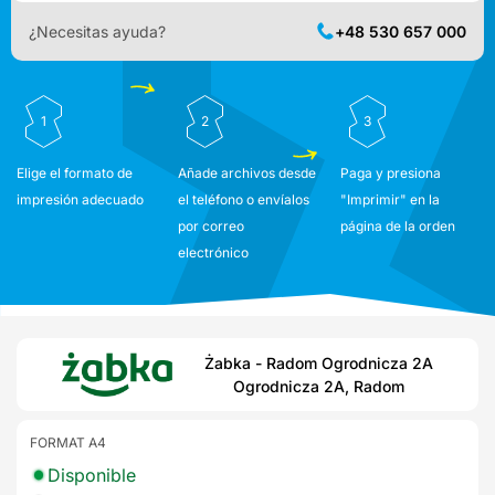
¿Necesitas ayuda?
+48 530 657 000
1
2
3
Elige el formato de
Añade archivos desde
Paga y presiona
impresión adecuado
el teléfono o envíalos
"Imprimir" en la
por correo
página de la orden
electrónico
Żabka - Radom Ogrodnicza 2A
Ogrodnicza 2A, Radom
FORMAT A4
Disponible