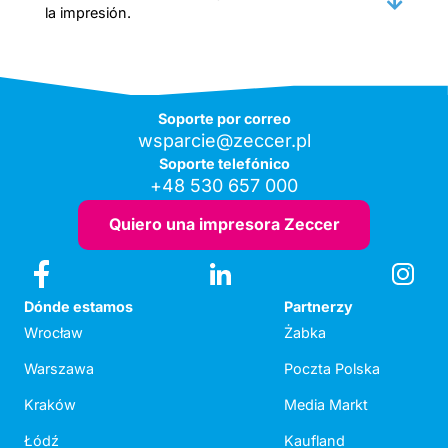
la impresión.
Soporte por correo
wsparcie@zeccer.pl
Soporte telefónico
+48 530 657 000
Quiero una impresora Zeccer
Dónde estamos
Partnerzy
Wrocław
Żabka
Warszawa
Poczta Polska
Kraków
Media Markt
Łódź
Kaufland