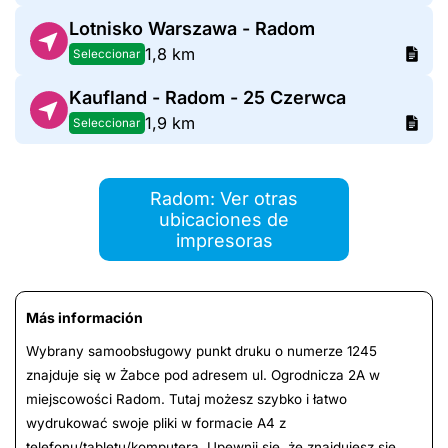
Lotnisko Warszawa - Radom
1,8 km
Seleccionar
Kaufland - Radom - 25 Czerwca
1,9 km
Seleccionar
Radom: Ver otras
ubicaciones de
impresoras
Más información
Wybrany samoobsługowy punkt druku o numerze 1245
znajduje się w Żabce pod adresem ul. Ogrodnicza 2A w
miejscowości Radom. Tutaj możesz szybko i łatwo
wydrukować swoje pliki w formacie A4 z
telefonu/tabletu/komputera. Upewnij się, że znajdujesz się