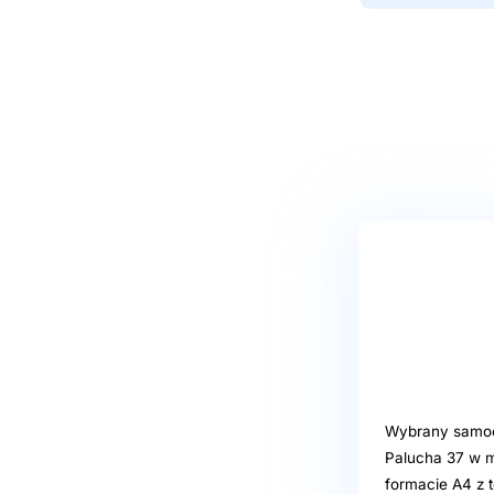
Wybrany samoob
Palucha 37 w m
formacie A4 z t