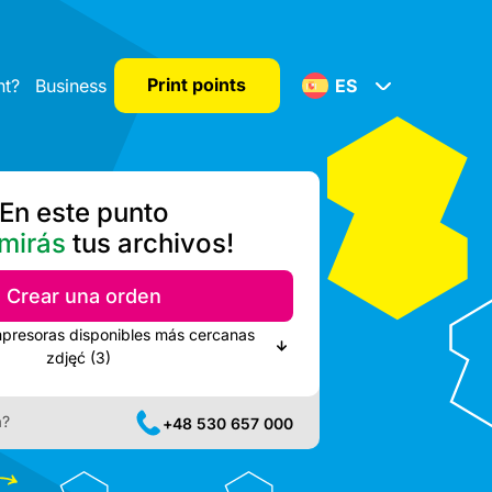
Print points
nt?
Business
ES
En este punto
mirás
tus archivos!
Crear una orden
mpresoras disponibles más cercanas
zdjęć (3)
a?
+48 530 657 000