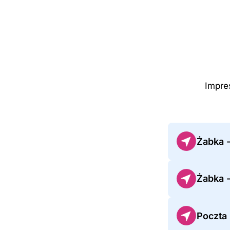
Impre
Żabka 
Żabka 
Poczta