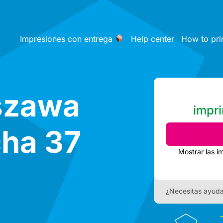
Impresiones con entrega
Help center
How to pri
szawa
impri
cha 37
Mostrar las i
¿Necesitas ayud