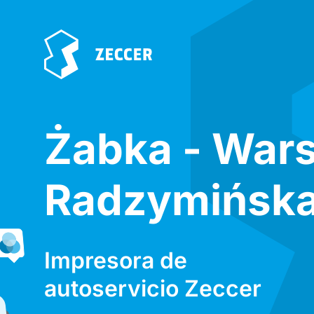
Żabka - War
Radzymińska
Impresora de
autoservicio Zeccer