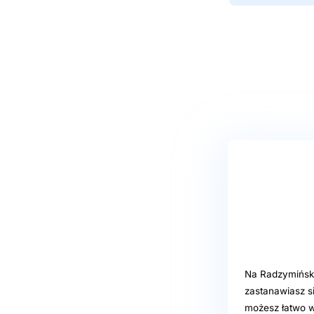
Na Radzymiński
zastanawiasz s
możesz łatwo w