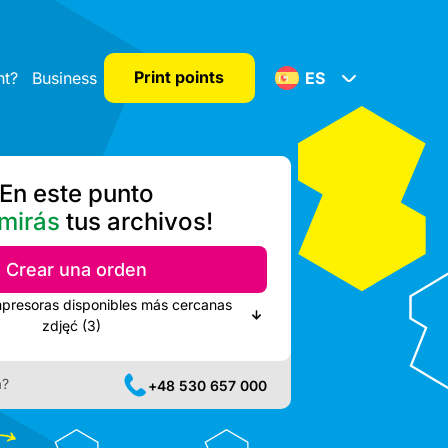
Print points
nt?
Business
ES
En este punto
mirás
tus archivos!
Crear una orden
mpresoras disponibles más cercanas
zdjęć (3)
a?
+48 530 657 000