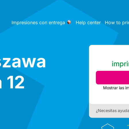
Impresiones con entrega
Help center
How to pri
szawa
impri
 12
Mostrar las i
¿Necesitas ayud