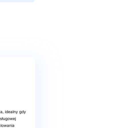
a, idealny gdy
bsługowej
alowania