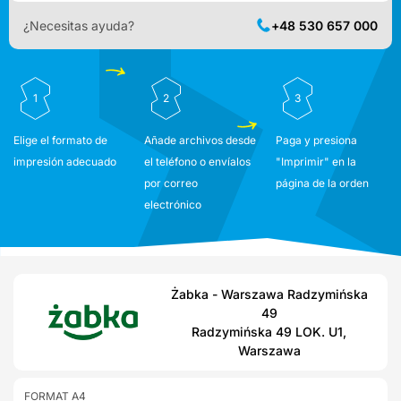
¿Necesitas ayuda?
+48 530 657 000
1
2
3
Elige el formato de
Añade archivos desde
Paga y presiona
impresión adecuado
el teléfono o envíalos
"Imprimir" en la
por correo
página de la orden
electrónico
Żabka - Warszawa Radzymińska
49
Radzymińska 49 LOK. U1,
Warszawa
FORMAT A4