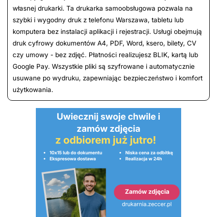
własnej drukarki. Ta drukarka samoobsługowa pozwala na
szybki i wygodny druk z telefonu Warszawa, tabletu lub
komputera bez instalacji aplikacji i rejestracji. Usługi obejmują
druk cyfrowy dokumentów A4, PDF, Word, ksero, bilety, CV
czy umowy - bez zdjęć. Płatności realizujesz BLIK, kartą lub
Google Pay. Wszystkie pliki są szyfrowane i automatycznie
usuwane po wydruku, zapewniając bezpieczeństwo i komfort
użytkowania.