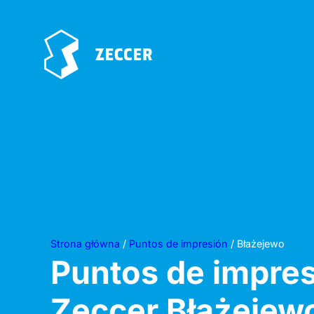
Strona główna
/
Puntos de impresión
/ Błażejewo
Puntos de impre
Zeccer
Błażejew