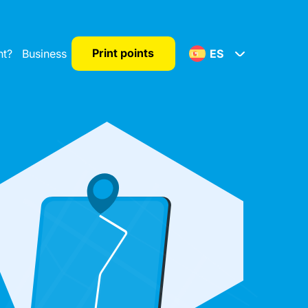
Print points
nt?
Business
ES