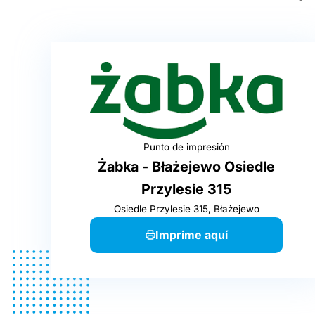
Punto de impresión
Żabka - Błażejewo Osiedle
Przylesie 315
Osiedle Przylesie 315, Błażejewo
Imprime aquí