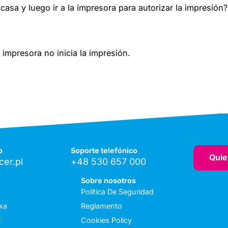
asa y luego ir a la impresora para autorizar la impresión?
 impresora no inicia la impresión.
o
Soporte telefónico
Quie
er.pl
+48 530 657 000
Sobre nosotros
Política De Seguridad
ka
Reglamento
t
Cookies Policy