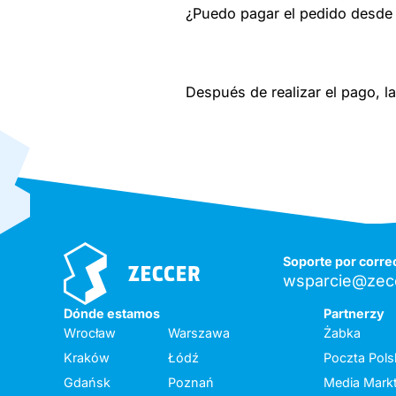
¿Puedo pagar el pedido desde c
Después de realizar el pago, la
Soporte por corre
wsparcie@zecc
Dónde estamos
Partnerzy
Wrocław
Warszawa
Żabka
Kraków
Łódź
Poczta Pols
Gdańsk
Poznań
Media Mark